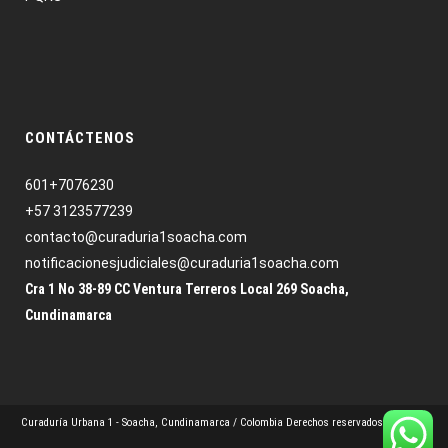
CONTÁCTENOS
601+7076230
+57 3123577239
contacto@curaduria1soacha.com
notificacionesjudiciales@curaduria1soacha.com
Cra 1 No 38-89 CC Ventura Terreros Local 269 Soacha,
Cundinamarca
Curaduría Urbana 1 - Soacha, Cundinamarca / Colombia Derechos reservados – © 2022